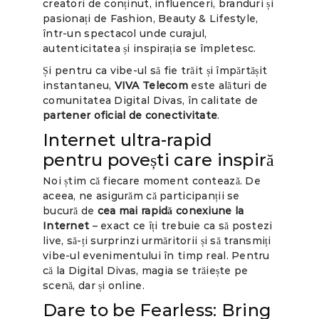
creatori de conținut, influenceri, branduri și
pasionați de Fashion, Beauty & Lifestyle,
într-un spectacol unde curajul,
autenticitatea și inspirația se împletesc.
Și pentru ca vibe-ul să fie trăit și împărtășit
instantaneu,
VIVA Telecom
este alături de
comunitatea Digital Divas, în calitate de
partener oficial de conectivitate
.
Internet ultra-rapid
pentru povești care inspiră
Noi știm că fiecare moment contează. De
aceea, ne asigurăm că participanții se
bucură de
cea mai rapidă conexiune la
Internet
– exact ce îți trebuie ca să postezi
live, să-ți surprinzi urmăritorii și să transmiți
vibe-ul evenimentului în timp real. Pentru
că la Digital Divas, magia se trăiește pe
scenă, dar și online.
Dare to be Fearless: Bring