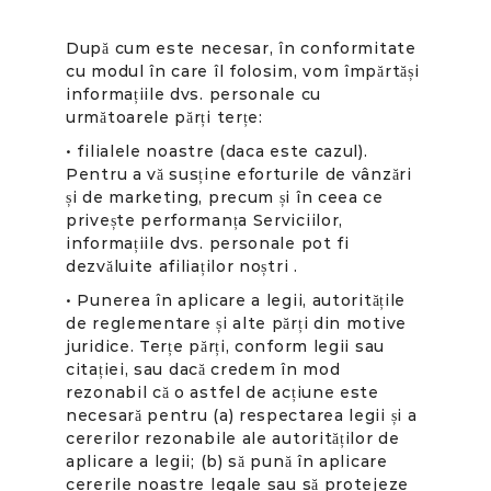
După cum este necesar, în conformitate
cu modul în care îl folosim, vom împărtăși
informațiile dvs. personale cu
următoarele părți terțe:
• filialele noastre (daca este cazul).
Pentru a vă susține eforturile de vânzări
și de marketing, precum și în ceea ce
privește performanța Serviciilor,
informațiile dvs. personale pot fi
dezvăluite afiliaților noștri .
• Punerea în aplicare a legii, autoritățile
de reglementare și alte părți din motive
juridice. Terțe părți, conform legii sau
citației, sau dacă credem în mod
rezonabil că o astfel de acțiune este
necesară pentru (a) respectarea legii și a
cererilor rezonabile ale autorităților de
aplicare a legii; (b) să pună în aplicare
cererile noastre legale sau să protejeze