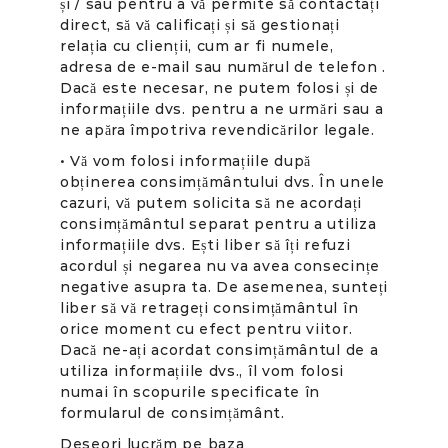
și / sau pentru a vă permite să contactați
direct, să vă calificați și să gestionați
relația cu clienții, cum ar fi numele,
adresa de e-mail sau numărul de telefon .
Dacă este necesar, ne putem folosi și de
informațiile dvs. pentru a ne urmări sau a
ne apăra împotriva revendicărilor legale.
• Vă vom folosi informațiile după
obținerea consimțământului dvs. În unele
cazuri, vă putem solicita să ne acordați
consimțământul separat pentru a utiliza
informațiile dvs. Ești liber să îți refuzi
acordul și negarea nu va avea consecințe
negative asupra ta. De asemenea, sunteți
liber să vă retrageți consimțământul în
orice moment cu efect pentru viitor.
Dacă ne-ați acordat consimțământul de a
utiliza informațiile dvs., îl vom folosi
numai în scopurile specificate în
formularul de consimțământ.
Deseori lucrăm pe baza