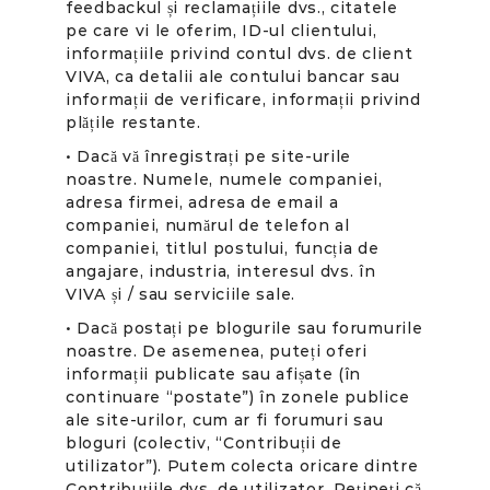
feedbackul și reclamațiile dvs., citatele
pe care vi le oferim, ID-ul clientului,
informațiile privind contul dvs. de client
VIVA, ca detalii ale contului bancar sau
informații de verificare, informații privind
plățile restante.
• Dacă vă înregistrați pe site-urile
noastre. Numele, numele companiei,
adresa firmei, adresa de email a
companiei, numărul de telefon al
companiei, titlul postului, funcția de
angajare, industria, interesul dvs. în
VIVA și / sau serviciile sale.
• Dacă postați pe blogurile sau forumurile
noastre. De asemenea, puteți oferi
informații publicate sau afișate (în
continuare “postate”) în zonele publice
ale site-urilor, cum ar fi forumuri sau
bloguri (colectiv, “Contribuții de
utilizator”). Putem colecta oricare dintre
Contribuțiile dvs. de utilizator. Rețineți că