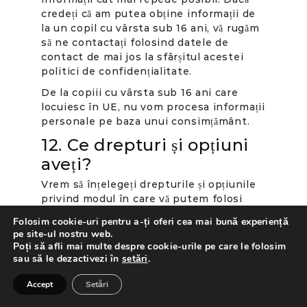
credeți că am putea obține informații de
la un copil cu vârsta sub 16 ani, vă rugăm
să ne contactați folosind datele de
contact de mai jos la sfârșitul acestei
politici de confidențialitate.
De la copiii cu vârsta sub 16 ani care
locuiesc în UE, nu vom procesa informații
personale pe baza unui consimțământ.
12. Ce drepturi și opțiuni
aveți?
Vrem să înțelegeți drepturile și opțiunile
privind modul în care vă putem folosi
informațiile personale. În funcție de
Folosim cookie-uri pentru a-ți oferi cea mai bună experiență
modul în care utilizați informațiile dvs.,
pe site-ul nostru web.
aceste drepturi și opțiuni pot include
Poți să afli mai multe despre cookie-urile pe care le folosim
următoarele:
sau să le dezactivezi în
setări
.
La cerere, VIVA vă va oferi informații
Accept
Setări
despre faptul dacă deținem informațiile
dvs. personale. Puteți accesa, corecta