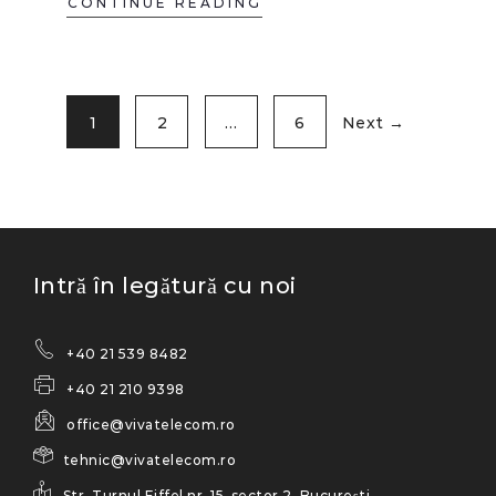
CONTINUE READING
1
2
…
6
Next →
Intră în legătură cu noi
+40 21 539 8482
+40 21 210 9398
office@vivatelecom.ro
tehnic@vivatelecom.ro
Str. Turnul Eiffel nr. 15, sector 2, București